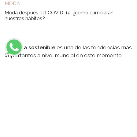
MODA
Moda después del COVID-19, ¿cómo cambiarán
nuestros hábitos?
La
moda sostenible
es una de las tendencias más
importantes a nivel mundial en este momento.
Pues, no es ninguna mentira que la industria de la
moda
es una de las que más contamina, sin
embargo, esta industria innova con acciones para
reducir la contaminación en sus procesos.
Una de las mejores formas de mantener esta
tendencia de la
moda sostenible
, ha sido crear
nuevas colecciones, donde la moda
genderless
entra en juego. La moda sin género ha sido una
increíble estrategia para aprovechar los recursos