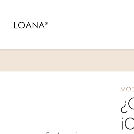
MO
¿
¡