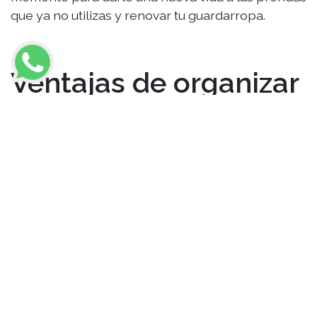
que ya no utilizas y renovar tu guardarropa.
Ventajas de organizar
tu closet
La organización en todos los aspectos siempre
será una mejora continua y nos dará resultados
increíbles y eficientes como:
Ahorrar tiempo
Cambios positivos en tus looks
Armonizar tus outfits
Conocer las prendas que más utilizas y necesitas
Evitar acumulaciones