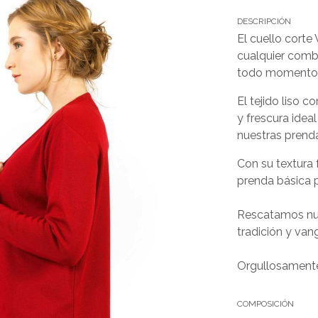
DESCRIPCIÓN
El cuello corte
cualquier comb
todo momento
El tejido liso
y frescura idea
nuestras prenda
Con su textura
prenda básica p
Rescatamos nue
tradición y van
Orgullosamente
COMPOSICIÓN