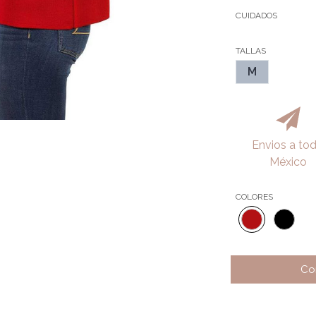
CUIDADOS
TALLAS
M
Envios a to
México
COLORES
Co