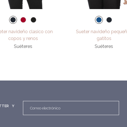
eter navideño clasico con
Sueter navideño peque
copos y renos
gatitos
Suéteres
Suéteres
TTER Y