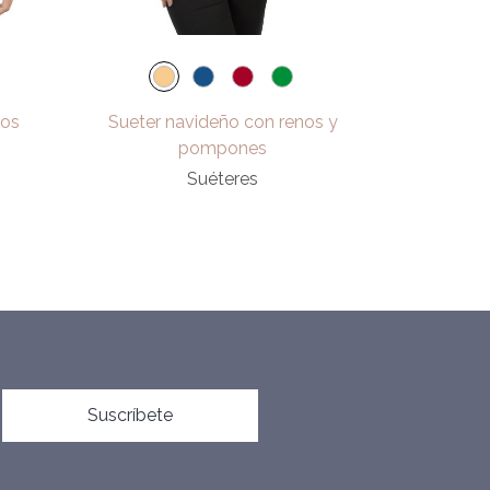
ños
Sueter navideño con renos y
pompones
Suéteres
Suscríbete