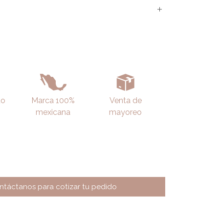
do
Marca 100%
Venta de
mexicana
mayoreo
ntáctanos para cotizar tu pedido