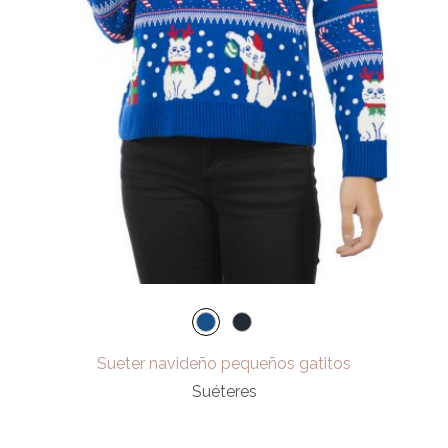
Sueter navideño pequeños gatitos
Suéteres