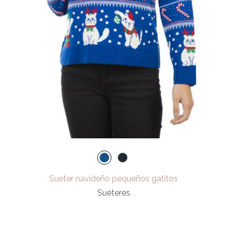
Sueter navideño pequeños gatitos
Suéteres