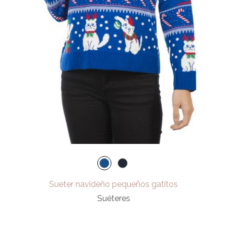
Sueter navideño pequeños gatitos
Suéteres