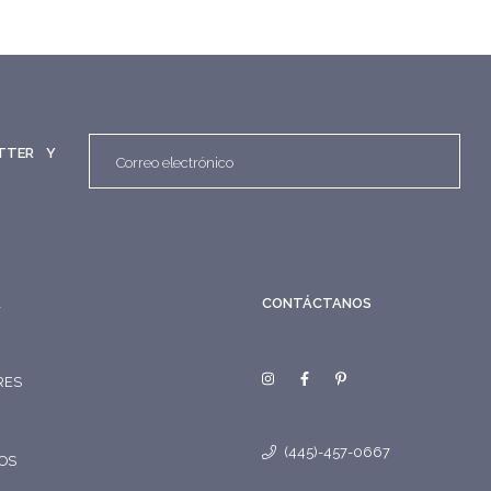
TTER Y
A
CONTÁCTANOS
RES
(445)-457-0667
OS