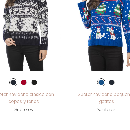
eter navideño clasico con
Sueter navideño peque
copos y renos
gatitos
Suéteres
Suéteres