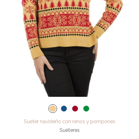
Sueter navideño con renos y pompones
Suéteres