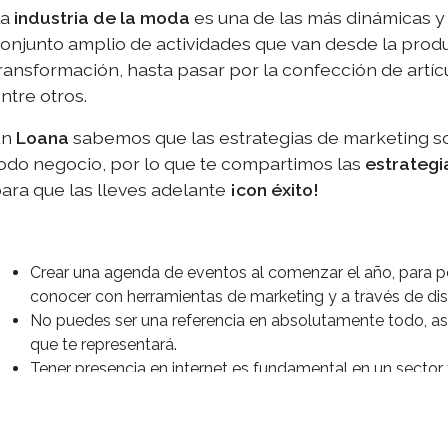
La
industria de la moda
es una de las más dinámicas y
onjunto amplio de actividades que van desde la produ
ransformación, hasta pasar por la confección de artícu
ntre otros.
En
Loana
sabemos que las estrategias de marketing so
odo negocio, por lo que te compartimos las
estrategi
ara que las lleves adelante
¡con éxito!
Crear una agenda de eventos al comenzar el año, para po
conocer con herramientas de marketing y a través de di
No puedes ser una referencia en absolutamente todo, así
que te representará.
Tener presencia en internet es fundamental en un sector 
Necesitarás de un sitio web igualmente atractivo con m
calificación SEO del sitio, esto se traduce a un mejor 
Google.