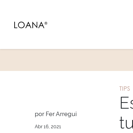
TIPS
E
por Fer Arregui
t
Abr 16, 2021