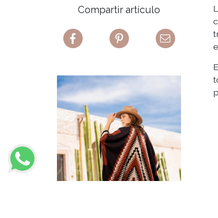
Compartir artículo
c
t
e
t
p
TIPS