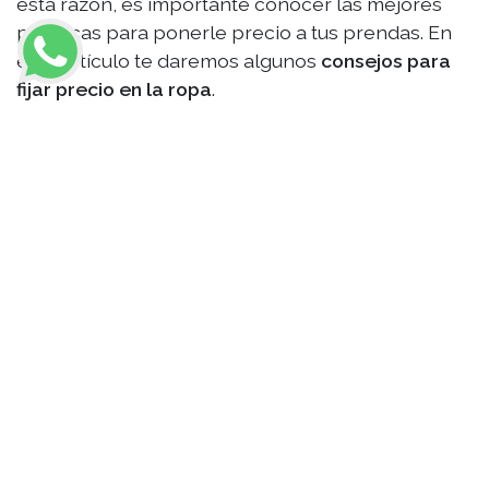
esta razón, es importante conocer las mejores
prácticas para ponerle precio a tus prendas. En
este artículo te daremos algunos
consejos para
fijar precio en la ropa
.
Primer paso, calcular el
gasto de producción de tus
productos o prendas
Lo primero que tenemos que tomar en cuenta al
momento de
darle un precio a nuestros artículos
o prendas
, es analizar a profundidad el costo qué
nos representa producirlos. Hay que tener muy
claro el precio de las materias primas, la mano de
obra y todos los gastos de operación que pueda