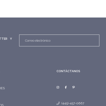
TTER Y
A
CONTÁCTANOS
RES
(445)-457-0667
OS