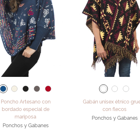
Poncho Artesano con
Gabán unisex étnico gru
bordado especial de
con flecos
mariposa
Ponchos y Gabanes
Ponchos y Gabanes