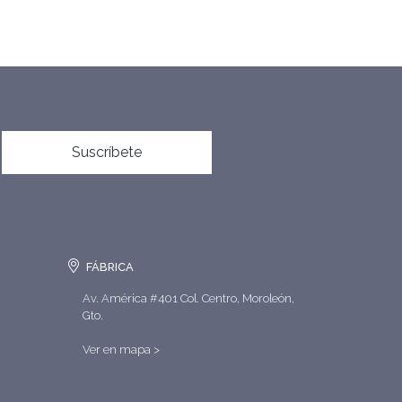
Suscríbete
FÁBRICA
Av. América #401 Col. Centro, Moroleón,
Gto.
Ver en mapa >