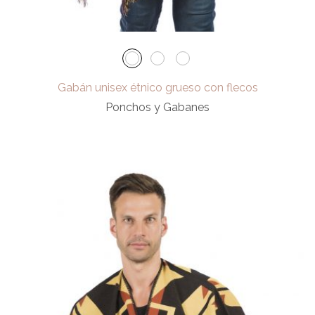
Gabán unisex étnico grueso con flecos
Ponchos y Gabanes