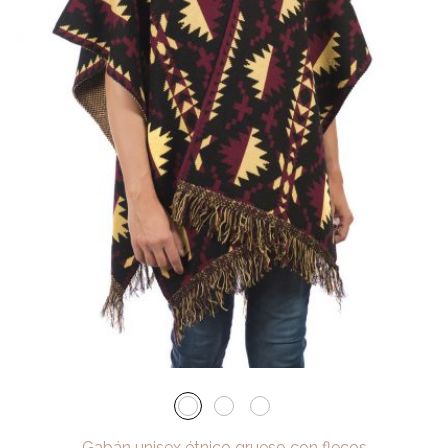
Gabán unisex étnico grueso con flecos