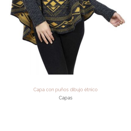
Capa con puños dibujo étnico
Capas