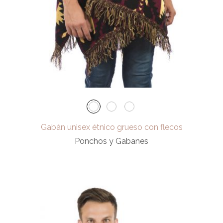
Gabán unisex étnico grueso con flecos
Ponchos y Gabanes